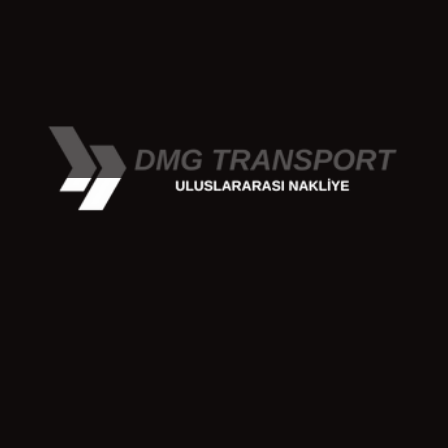
Karayolu taşımacılığı avantajları arasında esneklik, hız ve
düşük maliyet öne çıkar. Karayolu sayesinde yükler kapıdan
kapıya teslim edilebilir, ara aktarmalara gerek kalmaz. Bu da
transit süreyi kısaltır. Ayrıca farklı ürün gruplarının aynı anda
taşınabilmesi, lojistik planlamada kolaylık sağlar. Ancak
karayolu taşımacılığı dezavantajları da vardır. Uzun
mesafelerde maliyetler artabilir, sınır geçişlerinde beklemeler
yaşanabilir ve hava koşulları süreci olumsuz etkileyebilir. Yine
de karayolu taşımacılığı, lojistik sektöründe en yaygın
kullanılan yöntem olmaya devam etmektedir.
Karayolunun Uluslararası Lojistikteki
Yeri
Karayolu taşımacılığı nedir sorusunun en önemli
cevaplarından biri de, bu yöntemin uluslararası ticaretteki
yeridir. Avrupa, Asya ve Orta Doğu arasında gerçekleştirilen
ihracat ve ithalat süreçlerinin büyük bir kısmı karayolu