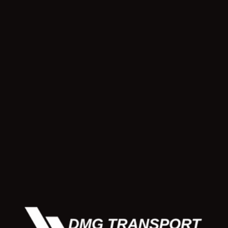
osu ve modern ekipmanları ile güvenli ve profesyonel çözümler sun
ışmanlık hizmetiyle yüklerin güvenliğini garanti eder. DMG Transpor
 değişir?