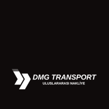
verdiğiniz kişisel bilgilerin güvenliği konusunda %100 garanti
verilemez. Bilgilerinizi en yüksek güvenlik önlemleri ile
saklamak için sürekli olarak çalışmalar yapıyoruz.
6. Veri Saklama Süresi
Kişisel bilgilerinizi yalnızca gerekli olduğu sürece
saklayacağız. Veriler, yasal yükümlülüklerimizi yerine
getirmek, sözleşmelerimizi yönetmek ve diğer operasyonel
gereksinimler için saklanabilir. Verilerinizin saklanma süresi,
yasal gerekliliklere ve işletme ihtiyaçlarına göre değişebilir.
7. Kullanıcı Hakları
Kişisel bilgilerinizi gözden geçirme, düzeltme veya silme
hakkınız vardır. Ayrıca, bize sağladığınız kişisel bilgilerinizi
kullanmamızı sınırlama hakkına sahipsiniz. Bu hakları
kullanmak için bizimle iletişime geçebilirsiniz.
8. Üçüncü Taraf Web Siteleri