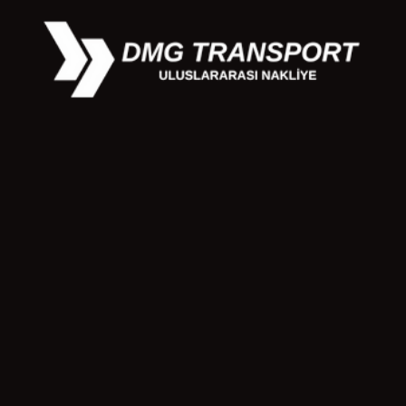
ynakları petroldür. Osmanlı devletinin çöküşü ardından
k olduğu için bu ismi almıştır. Irak ülkesine Havayolu
linde taşıma yapılabilir. Basra Körfezinde Limanlar
lar, Arasında Öncü Firma Olmuştur. Yine Irak Parsiyel
nci sıradadır. İstanbul, Mersin, İzmir, Gaziantep, Kayseri,
ak nakliye yapılır.
DMG Transport ile Yükleriniz Güvende!