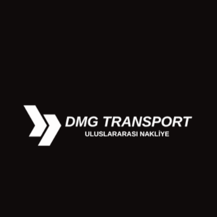
 arasındaki ekonomik savaş, gümrük hizmetlerinin sürekli
beli firma elemanları, ülkelere göre değişiklik gösteren gümrük
erinde, yeni değişiklikler ve kurallar baz alınıyor.
emli Bir Konu
emi, taşıma işlemi öncesinde gerçekleştiriliyor. Eşyalar
bilir. Teslimat esnasında sigortalı eşya kaza sonucu zarar
e, istifleme, taşıma ve teslimat kategorilerinde eşya güvenliği
 konuda güvenilirdir. Ancak beklenmedik kazalar meydana
in avantajdır.
eslimat Gerçekleştiriyor
rmalar, zaman kaybı yaşanmadan yükün teslim edilmesini
irmalar, bütün aşamalarda anlık bildirim hizmeti sunuyor.
eni beraberinde getirmektedir. Deneyimli elemanlarla çalışan
tediğiniz zaman yükü alan ve söz verilen zamanda yükü teslim
 Z’ye bilgilendirme hizmeti sunmaktadır.